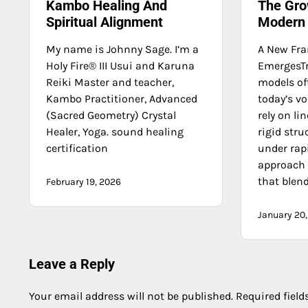
Kambo Healing And
The Gro
Spiritual Alignment
Modern 
My name is Johnny Sage. I’m a
A New Fr
Holy Fire® III Usui and Karuna
EmergesTr
Reiki Master and teacher,
models of
Kambo Practitioner, Advanced
today’s vo
(Sacred Geometry) Crystal
rely on li
Healer, Yoga. sound healing
rigid stru
certification
under rap
approach 
that blend
February 19, 2026
January 20
Leave a Reply
Your email address will not be published.
Required fiel