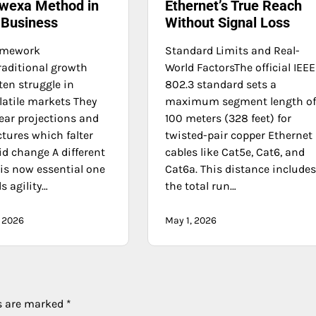
wexa Method in
Ethernet’s True Reach
Business
Without Signal Loss
amework
Standard Limits and Real-
aditional growth
World FactorsThe official IEEE
ten struggle in
802.3 standard sets a
latile markets They
maximum segment length o
near projections and
100 meters (328 feet) for
ctures which falter
twisted-pair copper Ethernet
id change A different
cables like Cat5e, Cat6, and
is now essential one
Cat6a. This distance include
s agility…
the total run…
, 2026
May 1, 2026
ds are marked
*