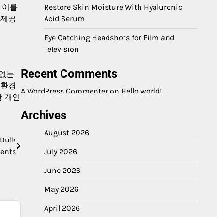
Restore Skin Moisture With Hyaluronic
 이를
Acid Serum
 제공
Eye Catching Headshots for Film and
Television
Recent Comments
 없는
 환경
A WordPress Commenter
on
Hello world!
한 개인
Archives
August 2026
 Bulk
ents
July 2026
June 2026
May 2026
April 2026