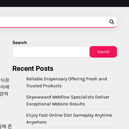
Search
Search
Recent Posts
Reliable Dispensary Offering Fresh and
방식은
Trusted Products
토어에
직관적
Skywwward Webflow Specialists Deliver
Exceptional Website Results
Enjoy Fast Online Slot Gameplay Anytime
Anywhere
함께 존