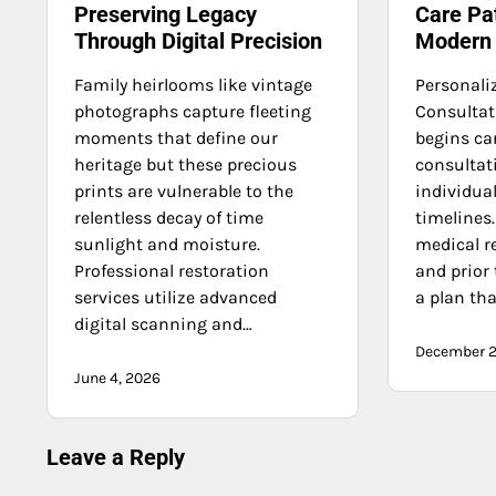
Preserving Legacy
Care Pa
Through Digital Precision
Modern F
Family heirlooms like vintage
Personali
photographs capture fleeting
Consultati
moments that define our
begins car
heritage but these precious
consultat
prints are vulnerable to the
individual
relentless decay of time
timelines.
sunlight and moisture.
medical re
Professional restoration
and prior
services utilize advanced
a plan th
digital scanning and…
December 2
June 4, 2026
Leave a Reply