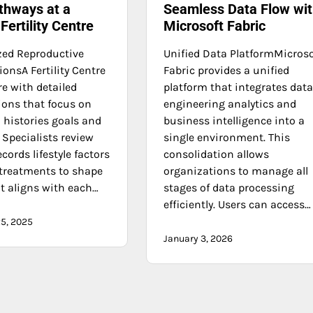
thways at a
Seamless Data Flow wi
ertility Centre
Microsoft Fabric
zed Reproductive
Unified Data PlatformMicroso
onsA Fertility Centre
Fabric provides a unified
e with detailed
platform that integrates dat
ions that focus on
engineering analytics and
 histories goals and
business intelligence into a
 Specialists review
single environment. This
cords lifestyle factors
consolidation allows
 treatments to shape
organizations to manage all
at aligns with each…
stages of data processing
efficiently. Users can access…
5, 2025
January 3, 2026