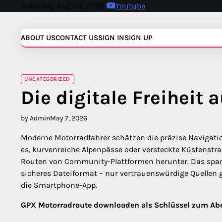
Skip
Saturday, Aug 08, 2026
Youtube
to
content
ABOUT US
CONTACT US
SIGN IN
SIGN UP
UNCATEGORIZED
Die digitale Freiheit 
by Admin
May 7, 2026
Moderne Motorradfahrer schätzen die präzise Navigati
es, kurvenreiche Alpenpässe oder versteckte Küstenstra
Routen von Community-Plattformen herunter. Das spart
sicheres Dateiformat – nur vertrauenswürdige Quellen g
die Smartphone-App.
GPX Motorradroute downloaden als Schlüssel zum Ab